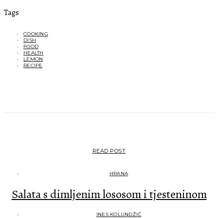
Tags
COOKING
DISH
FOOD
HEALTH
LEMON
RECIPE
•••
READ POST
HRANA
Salata s dimljenim lososom i tjesteninom
INES KOLUNDŽIĆ