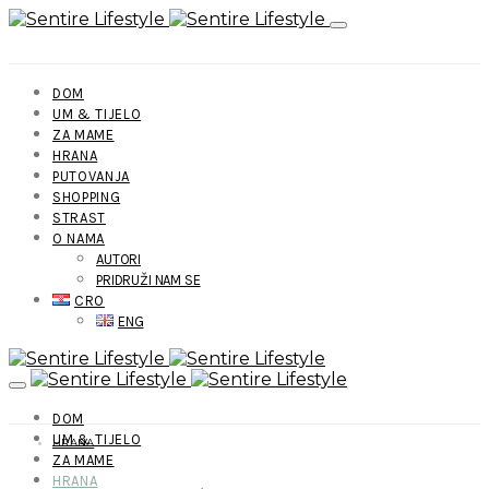
DOM
UM & TIJELO
ZA MAME
HRANA
PUTOVANJA
SHOPPING
STRAST
O NAMA
AUTORI
PRIDRUŽI NAM SE
CRO
ENG
DOM
UM & TIJELO
HRANA
ZA MAME
HRANA