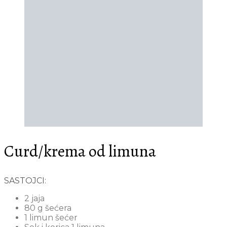
Curd/krema od limuna
SASTOJCI:
2 jaja
80 g šećera
1 limun šećer