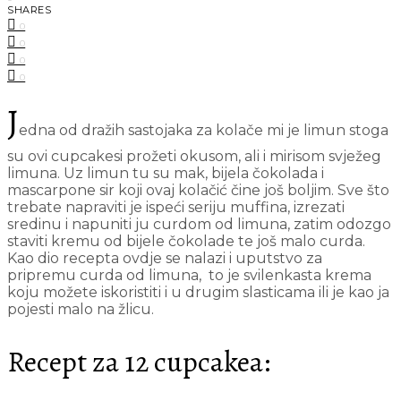
SHARES
0
0
0
0
J
edna od dražih sastojaka za kolače mi je limun stoga
su ovi cupcakesi prožeti okusom, ali i mirisom svježeg
limuna. Uz limun tu su mak, bijela čokolada i
mascarpone sir koji ovaj kolačić čine još boljim. Sve što
trebate napraviti je ispeći seriju muffina, izrezati
sredinu i napuniti ju curdom od limuna, zatim odozgo
staviti kremu od bijele čokolade te još malo curda.
Kao dio recepta ovdje se nalazi i uputstvo za
pripremu curda od limuna, to je svilenkasta krema
koju možete iskoristiti i u drugim slasticama ili je kao ja
pojesti malo na žlicu.
Recept za 12 cupcakea: