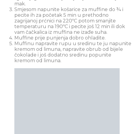
mak.
Smjesom napunite košarice za muffine do ¾ i
pecite ih za početak 5 min u prethodno
zagrijanoj prćnici na 220ºC potom smanjite
temperaturu na 190ºC i pecite još 12 min ili dok
vam čačkalica iz muffina ne izađe suha.
Muffine prije punjenja dobro ohladite.
Muffinu napravite rupu u sredinu te ju napunite
kremom od limuna, napravite obrub od bijele
čokolade i još dodatno sredinu popunite
kremom od limuna.