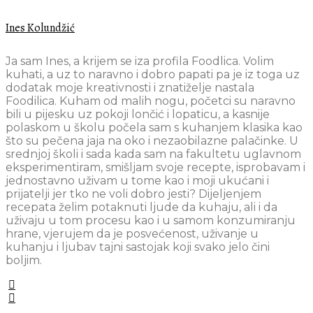
Ines Kolundžić
Ja sam Ines, a krijem se iza profila Foodlica. Volim
kuhati, a uz to naravno i dobro papati pa je iz toga uz
dodatak moje kreativnosti i znatiželje nastala
Foodilica. Kuham od malih nogu, početci su naravno
bili u pijesku uz pokoji lončić i lopaticu, a kasnije
polaskom u školu počela sam s kuhanjem klasika kao
što su pečena jaja na oko i nezaobilazne palačinke. U
srednjoj školi i sada kada sam na fakultetu uglavnom
eksperimentiram, smišljam svoje recepte, isprobavam i
jednostavno uživam u tome kao i moji ukućani i
prijatelji jer tko ne voli dobro jesti? Dijeljenjem
recepata želim potaknuti ljude da kuhaju, ali i da
uživaju u tom procesu kao i u samom konzumiranju
hrane, vjerujem da je posvećenost, uživanje u
kuhanju i ljubav tajni sastojak koji svako jelo čini
boljim.