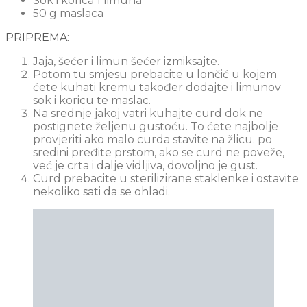
Sok i korica 1 limuna
50 g maslaca
PRIPREMA:
Jaja, šećer i limun šećer izmiksajte.
Potom tu smjesu prebacite u lončić u kojem
ćete kuhati kremu također dodajte i limunov
sok i koricu te maslac.
Na srednje jakoj vatri kuhajte curd dok ne
postignete željenu gustoću. To ćete najbolje
provjeriti ako malo curda stavite na žlicu. po
sredini pređite prstom, ako se curd ne poveže,
već je crta i dalje vidljiva, dovoljno je gust.
Curd prebacite u sterilizirane staklenke i ostavite
nekoliko sati da se ohladi.