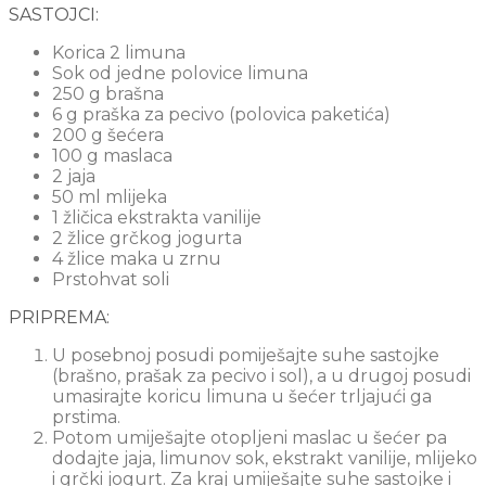
SASTOJCI:
Korica 2 limuna
Sok od jedne polovice limuna
250 g brašna
6 g praška za pecivo (polovica paketića)
200 g šećera
100 g maslaca
2 jaja
50 ml mlijeka
1 žličica ekstrakta vanilije
2 žlice grčkog jogurta
4 žlice maka u zrnu
Prstohvat soli
PRIPREMA:
U posebnoj posudi pomiješajte suhe sastojke
(brašno, prašak za pecivo i sol), a u drugoj posudi
umasirajte koricu limuna u šećer trljajući ga
prstima.
Potom umiješajte otopljeni maslac u šećer pa
dodajte jaja, limunov sok, ekstrakt vanilije, mlijeko
i grčki jogurt. Za kraj umiješajte suhe sastojke i