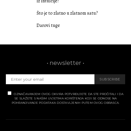
iz intuicije?
Što je to zlatno u zlatnom satu?
Darovi tuge
• newsletter •
SUBSCRIBE
OZNAČAVANJEM OVOG OKVIRA POTVRĐUJETE DA STE PROČITALI I DA
SE SLAŽETE S NAŠIM UVJETIMA KORIŠTENJA KOJI SE ODNOSE NA
POHRANJIVANJE PODATAKA DOSTAVLJENIH PUTEM OVOG OBRASCA.