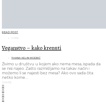
READ POST
3 MIN
Veganstvo – kako krenuti
TIHANA KELIN MODRIĆ
Živimo u društvu u kojem ako nema mesa, ispada da
se nisi najeo. Zašto razmišljamo na takav način i
možemo li se najesti bez mesa? Ako ovo sada čita
netko kome…
SHARE