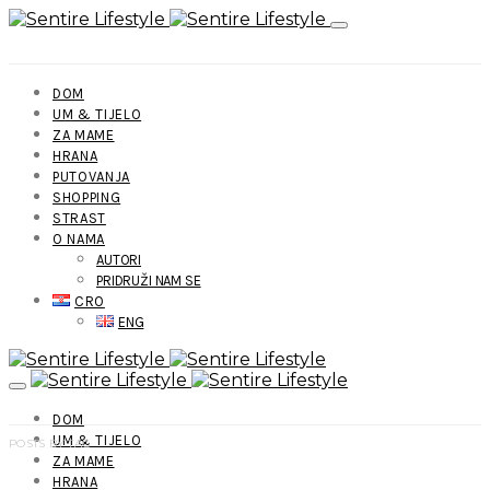
DOM
UM & TIJELO
ZA MAME
HRANA
PUTOVANJA
SHOPPING
STRAST
O NAMA
AUTORI
PRIDRUŽI NAM SE
CRO
ENG
DOM
UM & TIJELO
POSTS BY TAG
ZA MAME
HRANA