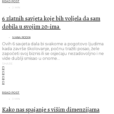
READ POST
2 MIN
6 zlatnih savjeta koje bih voljela da sam
dobila u svojim 20-ima
IVANA RODIN
Ovih 6 savjeta dala bi svakome a pogotovo ljudima
kada završe školovanje, počnu tražiti posao, žele
započeti svoj biznis ili se osjećaju nezadovoljno i ne
vide dublji smisao u onome…
SHARE
READ POST
3 MIN
Kako nas spajanje s višim dimenzijama