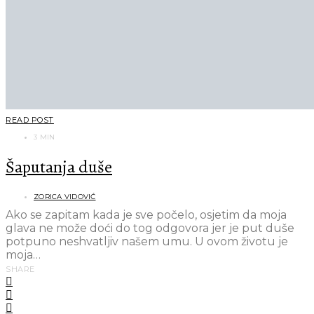
READ POST
3 MIN
Šaputanja duše
ZORICA VIDOVIĆ
Ako se zapitam kada je sve počelo, osjetim da moja
glava ne može doći do tog odgovora jer je put duše
potpuno neshvatljiv našem umu. U ovom životu je
moja…
SHARE