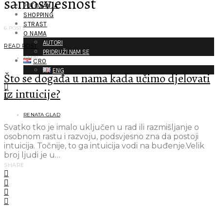
samosvjesnost
PUTOVANJA
SHOPPING
STRAST
6 POSTS
O NAMA
AUTORI
READ POST
PRIDRUŽI NAM SE
3 MIN
CRO
ENG
Što se događa u nama kada učimo djelovati
iz intuicije?
RENATA GLAD
Svatko tko je imalo uključen u rad ili razmišljanje o
osobnom rastu i razvoju, podsvjesno zna da postoji
intuicija. Točnije, to ga intuicija vodi na buđenje.Velik
broj ljudi je u…
SHARE