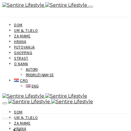
DOM
UM & TIJELO
ZA MAME
HRANA
PUTOVANJA
SHOPPING
STRAST
O NAMA
AUTORI
PRIDRUŽI NAM SE
CRO
ENG
DOM
UM & TIJELO
POSTS BY TAG
ZA MAME
HRANA