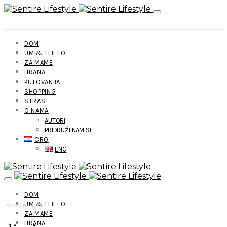
DOM
UM & TIJELO
ZA MAME
HRANA
PUTOVANJA
SHOPPING
STRAST
O NAMA
AUTORI
PRIDRUŽI NAM SE
CRO
ENG
DOM
UM & TIJELO
POSTS BY TAG
ZA MAME
HRANA