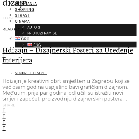
dizajn
PUTOVANJA
SHOPPING
STRAST
1 POST
O NAMA
AUTORI
READ POST
PRIDRUŽI NAM SE
2 MIN
CRO
ENG
Hdizajn – Dizajnerski Posteri za Uređenje
Interijera
SENTIRE LIFESTYLE
Hdizajn je kreativni obrt smješten u Zagrebu koji se
već osam godina uspješno bavi grafičkim dizajnom.
Međutim, prije par godina, odlučili su istražiti novi
smjer i započeti proizvodnju dizajnerskih postera.…
SHARE