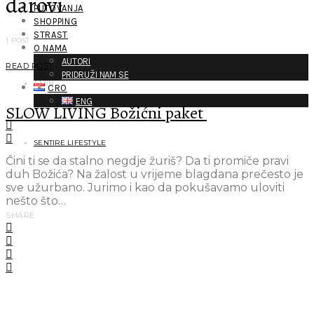
darovi
PUTOVANJA
SHOPPING
STRAST
1 POST
O NAMA
AUTORI
READ POST
PRIDRUŽI NAM SE
1 MIN
CRO
ENG
SLOW LIVING Božićni paket
SENTIRE LIFESTYLE
Čini ti se da stalno negdje žuriš? Da ti promiče pravi
duh Božića? Na žalost u vrijeme blagdana prečesto je
sve užurbano. Jurimo i kao da pokušavamo uloviti
nešto što…
SHARE
ISTAKNUTI AUTOR