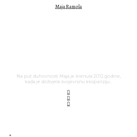
Maja Ramola
Na put duhovnosti Maja je krenula 2012.godine,
kada je doživjela svojevrsnu ekspanziju…
PREDLOŽENE OBJAVE