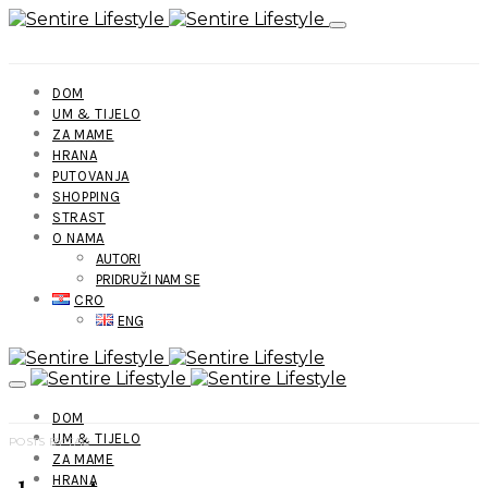
DOM
UM & TIJELO
ZA MAME
HRANA
PUTOVANJA
SHOPPING
STRAST
O NAMA
AUTORI
PRIDRUŽI NAM SE
CRO
ENG
DOM
UM & TIJELO
POSTS BY TAG
ZA MAME
HRANA